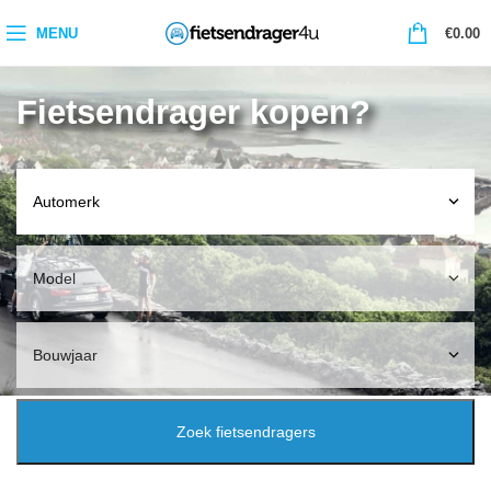
0
MENU
€
0.00
Fietsendrager kopen?