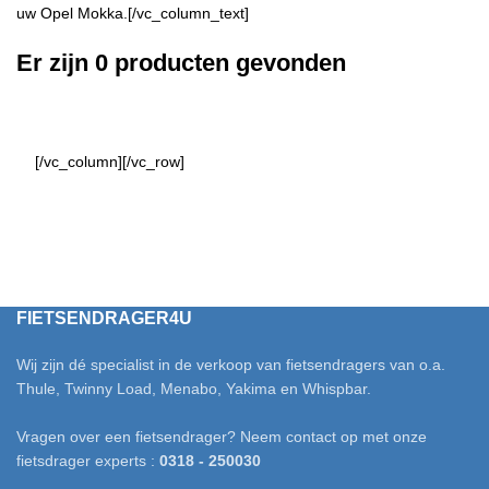
uw Opel Mokka.[/vc_column_text]
Er zijn 0 producten gevonden
[/vc_column][/vc_row]
FIETSENDRAGER4U
Wij zijn dé specialist in de verkoop van fietsendragers van o.a.
Thule, Twinny Load, Menabo, Yakima en Whispbar.
Vragen over een fietsendrager? Neem contact op met onze
fietsdrager experts :
0318 - 250030