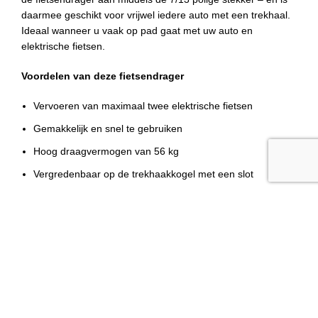
daarmee geschikt voor vrijwel iedere auto met een trekhaal.
Ideaal wanneer u vaak op pad gaat met uw auto en
elektrische fietsen.
Voordelen van deze fietsendrager
Vervoeren van maximaal twee elektrische fietsen
Gemakkelijk en snel te gebruiken
Hoog draagvermogen van 56 kg
Vergredenbaar op de trekhaakkogel met een slot
Wielgoten en wielbevestiging
Inclusief verlichting en 7/13 polige aansluiting
Additional information
TüV gekeurd
Afgemonteerd in doos
FIETSENDRAGER4U
TüV Keuring
Wij zijn dé specialist in de verkoop van fietsendragers van o.a.