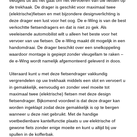
vleugels uit als het gaat om het vervoeren van uw fietsen op
de trekhaak. De drager is geschikt voor maximaal twee
(elektrische)fietsen en met bijzondere designverlichting is
deze drager een lust voor het oog. De e-Wing is van de best
verkochtte fietsendragers en dat is niet zo gek. Als
veeleisende automobilist wilt u alleen het beste voor het
vervoer van uw fietsen. De e-Wing maakt dit mogelijk in een
handomdraai. De drager beschikt over een snelkoppeling
waardoor montage is gepiept zonder vleugellam te raken –
de e-Wing wordt namelijk afgemonteerd geleverd in doos.
Uiteraard kunt u met deze fietsendrager vakkundig
vergrendelen op uw trekhaak middels een slot en vervoert u
in gemakkelijk, eenvoudig en zonder veel moeite tot
maximaal twee (elektrische) fietsen met deze design
fietsendrager. Bijkomend voordeel is dat deze drager kan
worden ingeklapt zodat deze gemakkelijk is op te bergen
wanneer u deze niet gebruikt. Met de handige
voetbedienbare kantelfunctie plaats u uw elektrische of
gewone fiets zonder enige moeite en kunt u altijd bij uw
spullen in de kofferbak.