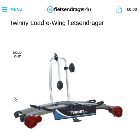
0
MENU
€
0.00
Twinny Load e-Wing fietsendrager
-5%
SOLD
OUT