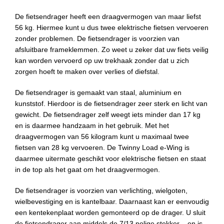
De fietsendrager heeft een draagvermogen van maar liefst
56 kg. Hiermee kunt u dus twee elektrische fietsen vervoeren
zonder problemen. De fietsendrager is voorzien van
afsluitbare frameklemmen. Zo weet u zeker dat uw fiets veilig
kan worden vervoerd op uw trekhaak zonder dat u zich
zorgen hoeft te maken over verlies of diefstal.
De fietsendrager is gemaakt van staal, aluminium en
kunststof. Hierdoor is de fietsendrager zeer sterk en licht van
gewicht. De fietsendrager zelf weegt iets minder dan 17 kg
en is daarmee handzaam in het gebruik. Met het
draagvermogen van 56 kilogram kunt u maximaal twee
fietsen van 28 kg vervoeren. De Twinny Load e-Wing is
daarmee uitermate geschikt voor elektrische fietsen en staat
in de top als het gaat om het draagvermogen.
De fietsendrager is voorzien van verlichting, wielgoten,
wielbevestiging en is kantelbaar. Daarnaast kan er eenvoudig
een kentekenplaat worden gemonteerd op de drager. U sluit
de fietsendrager aan middels de 7/13 polige stekker – en is