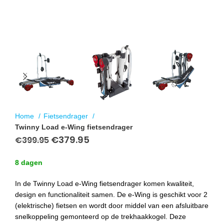
Home
Fietsendrager
Twinny Load e-Wing fietsendrager
Original
€
379.95
Current
€
399.95
price
price
was:
is:
8 dagen
€399.95.
€379.95.
In de Twinny Load e-Wing fietsendrager komen kwaliteit,
design en functionaliteit samen. De e-Wing is geschikt voor 2
(elektrische) fietsen en wordt door middel van een afsluitbare
snelkoppeling gemonteerd op de trekhaakkogel. Deze